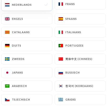
FRANS
FRANS
NEDERLANDS
NEDERLANDS
Nadia B. beoordeelde
ENGELS
ENGELS
SPAANS
SPAANS
N
4/5
12/06/2026
•
01:48
CATALAANS
CATALAANS
ITALIAANS
ITALIAANS
Samuel L. beoordeelde
DUITS
DUITS
PORTUGEES
PORTUGEES
S
5/5
Bon et original (j'ai pris de l'anguille)
简体中文 (CHINEES)
简体中文 (CHINEES)
ZWEEDS
ZWEEDS
03/06/2026
•
05:23
JAPANS
JAPANS
RUSSISCH
RUSSISCH
ROD T. beoordeelde
R
2/5
한국어 (KOREAANS)
한국어 (KOREAANS)
ARABISCH
ARABISCH
The terriyaki chicken in my bento box was
tough and chewy. The rest was okay but
TSJECHISCH
TSJECHISCH
GRIEKS
GRIEKS
for the money, there is better value close