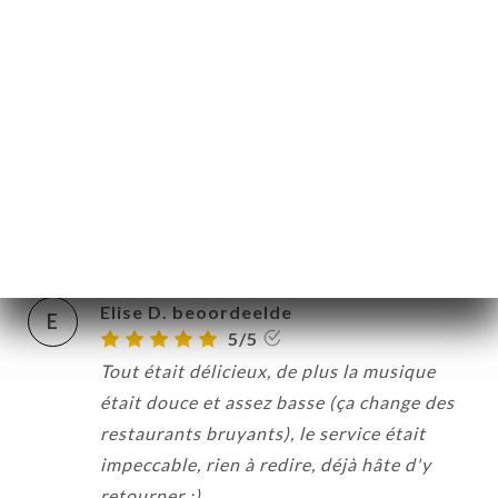
and frustrating.
11/04/2026
•
07:52
Tania S. beoordeelde
T
5/5
Très bon service et qualité des produits au
top. C'était excellent!
08/04/2026
•
06:22
Elise D. beoordeelde
E
5/5
Tout était délicieux, de plus la musique
était douce et assez basse (ça change des
restaurants bruyants), le service était
impeccable, rien à redire, déjà hâte d'y
retourner :)