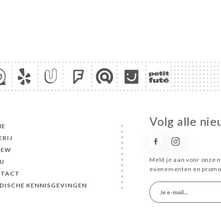
Volg alle ni
ME
ERIJ
IEW
Meld je aan voor onze n
U
evenementen en promot
TACT
IDISCHE KENNISGEVINGEN