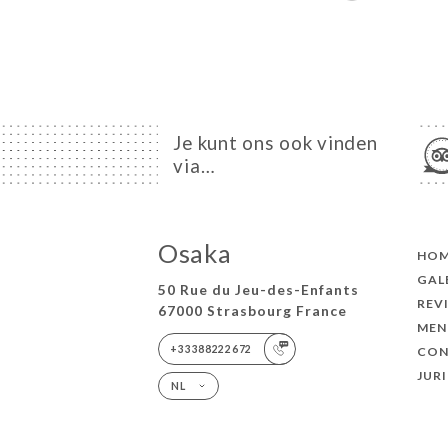
Je kunt ons ook vinden
via…
Osaka
HO
GAL
50 Rue du Jeu-des-Enfants
REV
67000 Strasbourg France
MEN
+33388222672
CON
JUR
NL