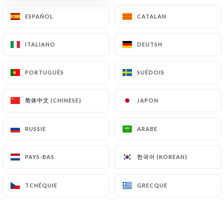
ESPAÑOL
ESPAÑOL
CATALAN
CATALAN
85 AVIS
ITALIANO
ITALIANO
DEUTSH
DEUTSH
RESTAURANT JAPONAIS
50 Rue Du Jeu-Des-Enfants
PORTUGUÊS
PORTUGUÊS
SUÉDOIS
SUÉDOIS
67000 Strasbourg France
简体中文 (CHINESE)
简体中文 (CHINESE)
JAPON
JAPON
RUSSIE
RUSSIE
ARABE
ARABE
한국어 (KOREAN)
한국어 (KOREAN)
PAYS-BAS
PAYS-BAS
TCHÉQUIE
TCHÉQUIE
GRECQUE
GRECQUE
Qui sommes nous?